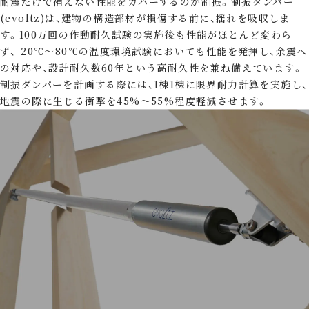
耐震だけで補えない性能をカバーするのが制振。制振ダンパー
(evoltz)は、建物の構造部材が損傷する前に、揺れを吸収しま
す。100万回の作動耐久試験の実施後も性能がほとんど変わら
ず、-20℃～80℃の温度環境試験においても性能を発揮し、余震へ
の対応や、設計耐久数60年という高耐久性を兼ね備えています。
制振ダンパーを計画する際には、1棟1棟に限界耐力計算を実施し、
地震の際に生じる衝撃を45%～55%程度軽減させます。