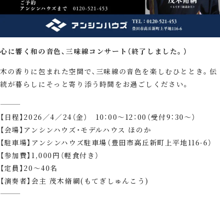
心に響く和の音色、三味線コンサート（終了しました。）
木の香りに包まれた空間で、三味線の音色を楽しむひととき。伝
統が暮らしにそっと寄り添う時間をお過ごしください。
⸻
【日程】2026／4／24（金） 10：00～12：00（受付9：30～）
【会場】アンシンハウズ・モデルハウス ほのか
【駐車場】アンシンハウズ駐車場（豊田市高丘新町上平地116-6）
【参加費】1,000円（軽食付き）
【定員】20～40名
【演奏者】会主 茂木脩綱(もてぎしゅんこう)
⸻