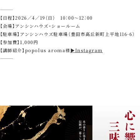
⸻
【日程】2026／4／19（日） 10：00～12：00
【会場】アンシンハウズ・ショールーム
【駐車場】アンシンハウズ駐車場（豊田市高丘新町上平地116-6）
【参加費】1,000円
【講師紹介】popolus aroma様
▶Instagram
⸻