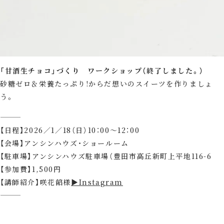
「甘酒生チョコ」づくり ワークショップ（終了しました。）
砂糖ゼロ＆栄養たっぷり!からだ想いのスイーツを作りましょ
う。
⸻
【日程】2026／1／18（日）10：00～12：00
【会場】アンシンハウズ・ショールーム
【駐車場】アンシンハウズ駐車場（豊田市高丘新町上平地116-6
【参加費】1,500円
【講師紹介】咲花餡様
▶Instagram
⸻