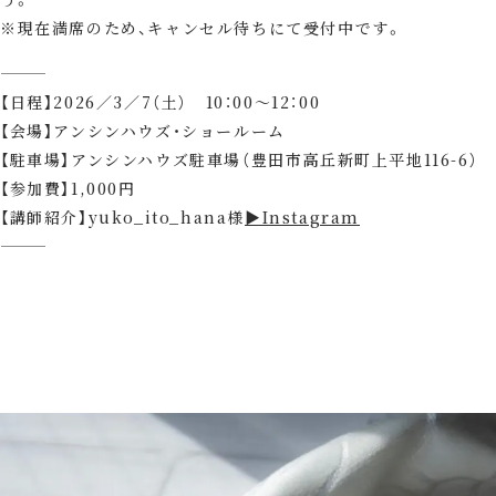
※現在満席のため、キャンセル待ちにて受付中です。
⸻
【日程】2026／3／7（土） 10：00～12：00
【会場】アンシンハウズ・ショールーム
【駐車場】アンシンハウズ駐車場（豊田市高丘新町上平地116-6）
【参加費】1,000円
【講師紹介】yuko_ito_hana様
▶Instagram
⸻