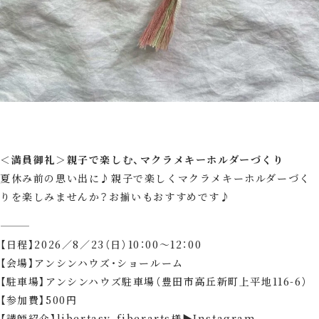
＜満員御礼＞親子で楽しむ、マクラメキーホルダーづくり
夏休み前の思い出に♪親子で楽しくマクラメキーホルダーづく
りを楽しみませんか？お揃いもおすすめです♪
⸻
【日程】2026／8／23（日）10：00～12：00
【会場】アンシンハウズ・ショールーム
【駐車場】アンシンハウズ駐車場（豊田市高丘新町上平地116-6）
【参加費】500円
【講師紹介】libertasy_fiberarts様
▶Ins
t
agram