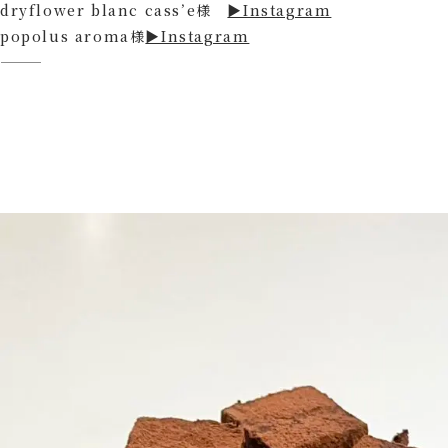
dryflower blanc cass’e様
▶Instagram
popolus aroma様
▶Instagram
⸻