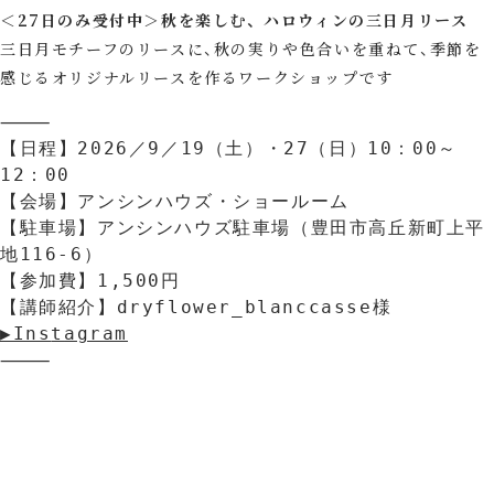
＜27日のみ受付中＞
秋を楽しむ、 ハロウィンの三日月リース
三日月モチーフのリースに、秋の実りや色合いを重ねて、季節を
感じるオリジナルリースを作るワークショップです
⸻

【日程】2026／9／19（土）・27（日）10：00～
12：00

【会場】アンシンハウズ・ショールーム

【駐車場】アンシンハウズ駐車場（豊田市高丘新町上平
地116-6）

【参加費】1,500円

【講師紹介】dryflower_blanccasse様
▶Ins
t
agram
⸻　　　　　　