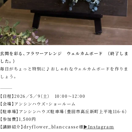
玄関を彩る、フラワーアレンジ ウェルカムボード （終了しま
した。）
毎日がちょっと特別に♪おしゃれなウェルカムボードを作りま
しょう。
⸻
【日程】2026／5／9（土） 10：00～12：00
【会場】アンシンハウズ・ショールーム
【駐車場】アンシンハウズ駐車場（豊田市高丘新町上平地116-6）
【参加費】1,500円
【講師紹介】dryflower_blanccasse様
▶Instagram