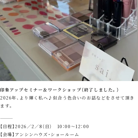
印象アップセミナー＆ワークショップ（終了しました。）
2026年、より輝く私へ♪似合う色合いのお話などをさせて頂き
ます。
⸻
【日程】2026／2／8（日） 10：00～12：00
【会場】アンシンハウズ・ショールーム