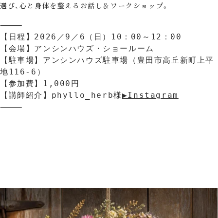
選び、心と身体を整えるお話し＆ワークショップ。
⸻

【日程】2026／9／6（日）10：00～12：00

【会場】アンシンハウズ・ショールーム

【駐車場】アンシンハウズ駐車場（豊田市高丘新町上平
地116-6）

【参加費】1,000円

【講師紹介】phyllo_herb様
▶Ins
t
agram
⸻　　　　　　