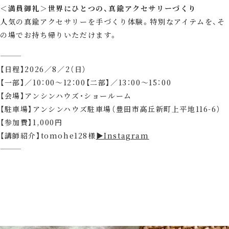
＜満員御礼＞
世界にひとつの、真鍮アクセサリーづくり
人気の真鍮アクセサリーを手づくり体験。特別なアイテムを、そ
の場でお持ち帰りいただけます。
⸻
【日程】2026／8／2（日）
【一部】／10：00～12：00【二部】／13：00～15：00
【会場】アンシンハウズ・ショールーム
【駐車場】アンシンハウズ駐車場（豊田市高丘新町上平地116-6）
【参加費】1,000円
【講師紹介】tomohe128様
▶Ins
t
agram
⸻