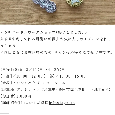
パンチニードルワークショップ（終了しました。）
ぷすぷす刺して作る可愛い刺繍♪お気に入りのモチーフを作り
ましょう。
※両日ともに現在満席のため、キャンセル待ちにて受付中です。
⸻
【日程】2026／3／15（日）・4／26（日）
【一部】／10：00～12：00【二部】／13：00～15：00
【会場】アンシンハウズ・ショールーム
【駐車場】アンシンハウズ駐車場（豊田市高丘新町上平地116-6）
【参加費】1,000円
【講師紹介】fuwari 刺繍様
▶Instagram
⸻