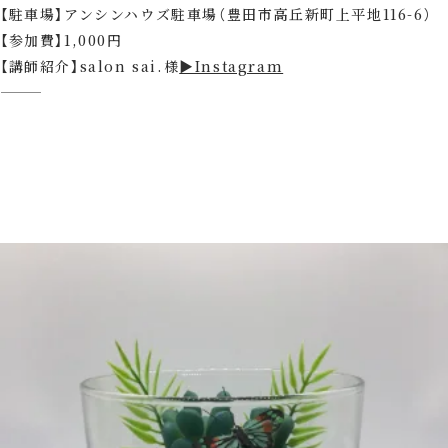
【駐車場】アンシンハウズ駐車場（豊田市高丘新町上平地116-6）
【参加費】1,000円
【講師紹介】salon sai.様
▶Instagram
⸻